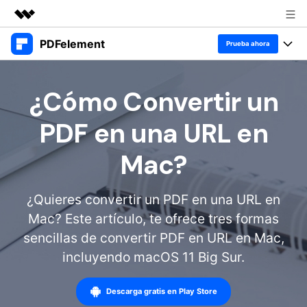
PDFelement
Productos destacados
Prueba ahora
Creatividad digital con AIGC
Productos
Empresas
Utilidades
¿Cómo Convertir un
Resumen
Escritorio
Características
Quiénes somos
PDF en una URL en
Soluciones
PDFelement para Windows
Educativas
Sala de prensa
IA
Mac?
PDFelement para Mac
Leer PDF
Tienda
Recursos
Chat con PDF
Aplicación móvil
¿Quieres convertir un PDF en una URL en
Anotar PDF
Resumidor de PDF con IA
Soporte
Mac? Este artículo, te ofrece tres formas
Blog
Negocios
PDFelement para iPhone/iPad
Crear PDF
sencillas de convertir PDF en URL en Mac,
Traductor de PDF con IA
IA de PDF
PDFelement para Android
Unir PDF
incluyendo macOS 11 Big Sur.
1-10 usuarios
Prueba gratis
Comprar ahora
Corrector gramatical de IA
Anotación de PDF
Imprimir PDF
Nube
Iniciar sesión
Descarga gratis en Play Store
10+ usuarios
Leer PDF
Chat IA con imagen