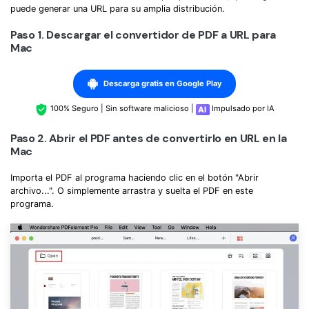
Gobierno
puede generar una URL para su amplia distribución.
PDFelement para Android
Publicación
Paso 1. Descargar el convertidor de PDF a URL para
Centro de conocimiento
Mac
Freelancer
Explorar más
Descarga gratis en Google Play
Plantillas de PDF gratuitas
Explorar todas las características
100% Seguro | Sin software malicioso |
Impulsado por IA
Edita y personaliza plantillas gratuitas.
Paso 2. Abrir el PDF antes de convertirlo en URL en la
Descuento educativo
Mac
Adquiere PDFelement con descuento académico.
Importa el PDF al programa haciendo clic en el botón "Abrir
Centro de descargas
archivo...". O simplemente arrastra y suelta el PDF en este
programa.
Descarga las herramientas de PDF.
Actualización
Actualizar a PDFelement V12.