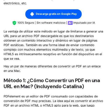
Censurar PDF
Reseñas
Nuevo
electrónico, etc.
Historias de clientes
PDF OCR
Descarga gratis en Google Play
Comparación de software
Extraer datos de PDF
100% Seguro | Sin software malicioso |
Impulsado por IA
Proteger PDF
Usar mejor PDFelement
La ventaja de utilizar este método en lugar de limitarse a generar una
URL para un archivo PDF descargable es que los destinatarios
Compartir PDF
¿Qué hay de nuevo?
obtienen un contenido interactivo y dinámico en lugar de páginas
PDF estáticas. También es una forma ideal de enviar contenido
Especificaciones técnicas
complejo con muchos elementos multimedia y de texto, ya que
Soluciones completas
HTML5 es intrínsecamente receptivo en función del dispositivo en el
Soporte de contacto
que se vea.
Educación
Hay un par de maneras diferentes de convertir un PDF en un enlace
Guía del usuario
Servicio de TI
en una Mac.
PDFelement para Windows
Método 1: ¿Cómo Convertir un PDF en una
Legal
URL en Mac? (Incluyendo Catalina)
PDFelement para Mac
Sanidad
Videos tutoriales
PDFelement es un editor de PDF consumado con capacidades de
Finanzas
conversión de PDF muy precisas. La idea aquí es convertir el archivo
PDFelement para iOS
PDF en un archivo HTML o HTML5 apto para la web, que luego