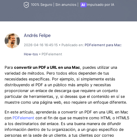
Wondershare PDFelement Cloud
Personales
100% Seguro | Sin anuncios |
Impulsado por IA
Edición de PDF
Detectar contenido de IA
PDFelement Pro DC
Convertir PDF
Organización de PDF
Reescribir PDF con IA
Editar PDF
PDF online
Segurirdad de PDF
Nuevo
Andrés Felipe
Explicar PDF con IA
Conversión de PDF
Comprimir PDF
Convertir PDF a Word
2026-04-16 16:45:15 • Publicado en:
PDFelement para Mac:
Chat IA con documentos
Softwares de PDF
Organizar PDF
Comprimir PDF
How-tos
• PDFelement
Generar imágenes IA
Nuevo
Trucos de PDF
Recortar PDF
Combinar PDF
Para
convertir un PDF a URL en una Mac
, puedes utilizar una
Trucos para Mac
variedad de métodos. Pero todos ellos dependen de tus
Convertir Word a PDF
Profesionales
necesidades específicas. Por ejemplo, si simplemente estás
Trucos para Windows
distribuyendo el PDF a un público más amplio y necesitas
Todas las herramientas de IA
Lector de IA
Formulario de PDF
proporcionar un enlace de descarga que requiere un conjunto
Trucos para móviles
particular de herramientas, y, si deseas que el contenido en sí se
Más herrmientas online
Firmar PDF
muestre como una página web, eso requiere un enfoque diferente.
Ver más
En este artículo, aprenderás a convertir un PDF en una URL en Mac
eSign PDF
con
PDFelement
con el fin de que se muestre como HTML o HTML5
a los destinatarios del enlace. Es una buena manera de difundir
PDF por lotes
¿Por qué PDFelement?
información dentro de tu organización, a un grupo específico de
personas en la sede de un cliente, a tus clientes por correo