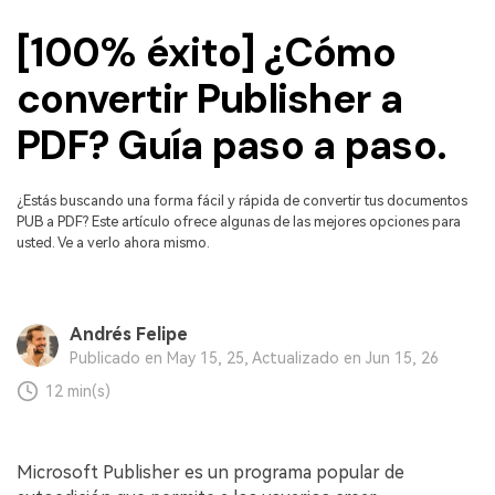
Censurar PDF
Reseñas
Nuevo
[100% éxito] ¿Cómo
Historias de clientes
PDF OCR
convertir Publisher a
Comparación de software
Extraer datos de PDF
PDF? Guía paso a paso.
Proteger PDF
Usar mejor PDFelement
Compartir PDF
¿Qué hay de nuevo?
¿Estás buscando una forma fácil y rápida de convertir tus documentos
PUB a PDF? Este artículo ofrece algunas de las mejores opciones para
Especificaciones técnicas
Soluciones completas
usted. Ve a verlo ahora mismo.
Soporte de contacto
Educación
Guía del usuario
Servicio de TI
Andrés Felipe
Publicado en May 15, 25, Actualizado en Jun 15, 26
PDFelement para Windows
Legal
12 min(s)
PDFelement para Mac
Sanidad
Videos tutoriales
Finanzas
Microsoft Publisher es un programa popular de
PDFelement para iOS