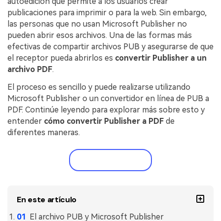
autoedición que permite a los usuarios crear
Gobierno
PDFelement para Android
publicaciones para imprimir o para la web. Sin embargo,
Publicación
las personas que no usan Microsoft Publisher no
Centro de conocimiento
pueden abrir esos archivos. Una de las formas más
Freelancer
efectivas de compartir archivos PUB y asegurarse de que
Explorar más
el receptor pueda abrirlos es
convertir Publisher a un
archivo PDF
.
Plantillas de PDF gratuitas
Explorar todas las características
Edita y personaliza plantillas gratuitas.
El proceso es sencillo y puede realizarse utilizando
Microsoft Publisher o un convertidor en línea de PUB a
Descuento educativo
PDF. Continúe leyendo para explorar más sobre esto y
Adquiere PDFelement con descuento académico.
entender
cómo convertir Publisher a PDF
de
diferentes maneras.
Centro de descargas
Descarga las herramientas de PDF.
Prueba gratis
Actualización
Actualizar a PDFelement V12.
En este artículo
El archivo PUB y Microsoft Publisher