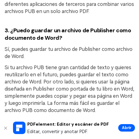
diferentes aplicaciones de terceros para combinar varios
archivos PUB en un solo archivo PDF.
3.
¿Puedo guardar un archivo de Publisher como
documento de Word?
Sí, puedes guardar tu archivo de Publisher como archivo
de Word.
Si tu archivo PUB tiene gran cantidad de texto y quieres
reutilizarlo en el futuro, puedes guardar el texto como
archivo de Word. Por otro lado, si quieres usar la página
diseñada en Publisher como portada de tu libro en Word,
simplemente puedes copiar y pegar esa página en Word
y luego imprimirla. La forma más fácil es guardar el
archivo PUB como documento de Word.
Para eso, abre Microsoft Publisher y abre el archivo
PDFelement: Editor y escáner de PDF
que quieres guardar como archivo de Word. Ahora,
Abrir
Editar, convertir y anotar PDF.
haz clic en el menú Archivo y luego elige Guardar