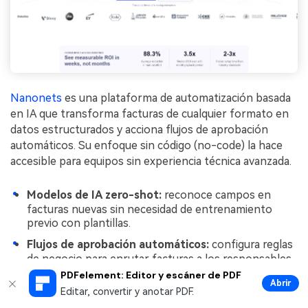
Nanonets
es una plataforma de automatización basada
en IA que transforma facturas de cualquier formato en
datos estructurados y acciona flujos de aprobación
automáticos. Su enfoque sin código (no-code) la hace
accesible para equipos sin experiencia técnica avanzada.
Modelos de IA zero-shot:
reconoce campos en
facturas nuevas sin necesidad de entrenamiento
previo con plantillas.
Flujos de aprobación automáticos:
configura reglas
de negocio para enrutar facturas a los responsables
correctos según importe, proveedor o categoría.
PDFelement: Editor y escáner de PDF
Abrir
Editar, convertir y anotar PDF.
Integración con SAP, MS Dynamics y Salesforce: