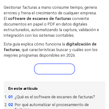
Censurar PDF
Reseñas
Nuevo
Gestionar facturas a mano consume tiempo, genera
Historias de clientes
PDF OCR
errores y frena el crecimiento de cualquier empresa.
El
software de escaneo de facturas
convierte
Comparación de software
Extraer datos de PDF
documentos en papel o PDF en datos digitales
estructurados, automatizando la captura, validación e
Proteger PDF
Usar mejor PDFelement
integración con los sistemas contables.
Compartir PDF
¿Qué hay de nuevo?
Esta guía explica cómo funciona la
digitalización de
facturas
, qué características buscar y cuáles son los
Especificaciones técnicas
Soluciones completas
mejores programas disponibles en 2026.
Soporte de contacto
Educación
Prueba gratis
Guía del usuario
Servicio de TI
PDFelement para Windows
Legal
En este artículo
PDFelement para Mac
Sanidad
¿Qué es el software de escaneo de facturas?
Videos tutoriales
Finanzas
Por qué automatizar el procesamiento de
PDFelement para iOS