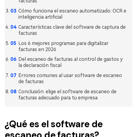
facturas
Gobierno
PDFelement para Android
Cómo funciona el escaneo automatizado: OCR e
Publicación
inteligencia artificial
Centro de conocimiento
Freelancer
Características clave del software de captura de
Explorar más
facturas
Los 6 mejores programas para digitalizar
Plantillas de PDF gratuitas
Explorar todas las características
facturas en 2026
Edita y personaliza plantillas gratuitas.
Del escaneo de facturas al control de gastos y
Descuento educativo
la declaración fiscal
Adquiere PDFelement con descuento académico.
Errores comunes al usar software de escaneo
de facturas
Centro de descargas
Conclusión: elige el software de escaneo de
Descarga las herramientas de PDF.
facturas adecuado para tu empresa
Actualización
Actualizar a PDFelement V12.
¿Qué es el software de
escaneo de facturas?