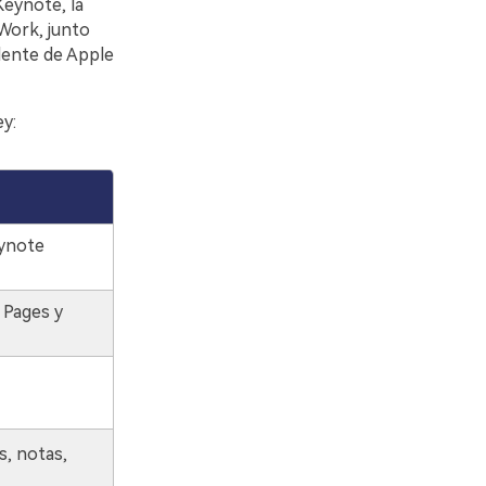
Keynote, la
iWork, junto
lente de Apple
ey:
eynote
 Pages y
s, notas,