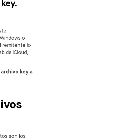
 key.
ste
e Windows o
l remitente lo
eb de iCloud,
 archivo key a
hivos
stos son los