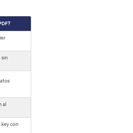
 PDF?
ier
 sin
matos
 al
 .key con