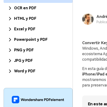
OCR en PDF
André
HTML y PDF
Public
Excel y PDF
Powerpoint y PDF
Convertir Ke
Windows, Andr
PNG y PDF
ecosistema Ap
compatibilidad
JPG y PDF
En esta guía d
Word y PDF
iPhone/iPad e
mostraremos l
para preservar
En este a