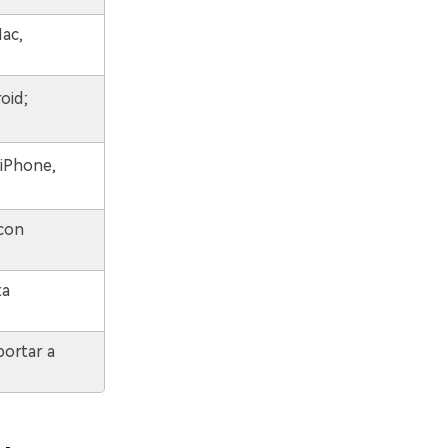
ac,
oid;
 iPhone,
 con
ta
portar a