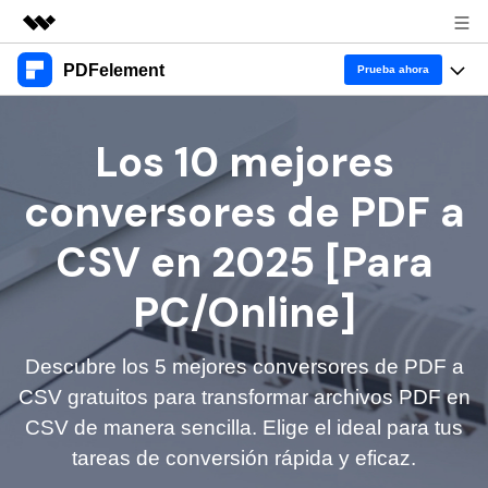
PDFelement
Productos destacados
Prueba ahora
Creatividad digital con AIGC
Productos
Empresas
Los 10 mejores
Utilidades
Resumen
Escritorio
Características
Quiénes somos
conversores de PDF a
Soluciones
PDFelement para Windows
Educativas
Sala de prensa
IA
CSV en 2025 [Para
PDFelement para Mac
Leer PDF
Tienda
Recursos
Chat con PDF
PC/Online]
Aplicación móvil
Anotar PDF
Resumidor de PDF con IA
PDFelement para iPhone/iPad
Soporte
Blog
Negocios
Crear PDF
Descubre los 5 mejores conversores de PDF a
IA de PDF
Traductor de PDF con IA
PDFelement para Android
CSV gratuitos para transformar archivos PDF en
Unir PDF
1-10 usuarios
Prueba gratis
Comprar ahora
CSV de manera sencilla. Elige el ideal para tus
Anotación de PDF
Corrector gramatical de IA
Nube
Imprimir PDF
tareas de conversión rápida y eficaz.
Iniciar sesión
10+ usuarios
Leer PDF
Chat IA con imagen
Wondershare PDFelement Cloud