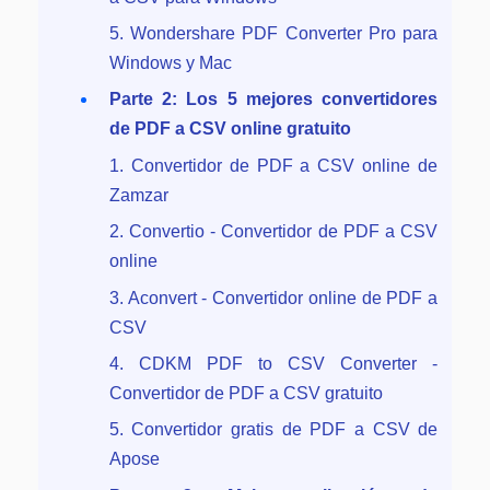
Gobierno
Videos tutoriales
5. Wondershare PDF Converter Pro para
Publicación
PDFelement para iOS
Windows y Mac
Freelancer
Parte 2: Los 5 mejores convertidores
PDFelement para Android
de PDF a CSV online gratuito
Centro de conocimiento
1. Convertidor de PDF a CSV online de
Explorar todas las características
Zamzar
Explorar más
2. Convertio - Convertidor de PDF a CSV
Plantillas de PDF gratuitas
online
Edita y personaliza plantillas gratuitas.
3. Aconvert - Convertidor online de PDF a
Descuento educativo
CSV
Adquiere PDFelement con descuento académico.
4. CDKM PDF to CSV Converter -
Convertidor de PDF a CSV gratuito
Centro de descargas
5. Convertidor gratis de PDF a CSV de
Descarga las herramientas de PDF.
Apose
Actualización