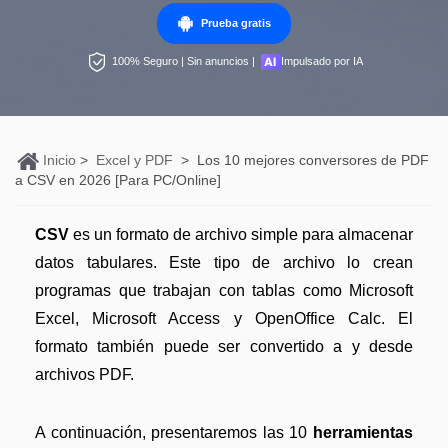
Personales
Prueba gratis
Edición de PDF
PDFelement Pro DC
Convertir PDF
Detectar contenido de IA
100% Seguro | Sin anuncios |
Impulsado por IA
Organización de PDF
PDF online
Nuevo
Editar PDF
Reescribir PDF con IA
Segurirdad de PDF
Convertir PDF a Word
Comprimir PDF
Explicar PDF con IA
Conversión de PDF
Comprimir PDF
Inicio
>
Excel y PDF
>
Los 10 mejores conversores de PDF
Organizar PDF
Chat IA con documentos
a CSV en 2026 [Para PC/Online]
Softwares de PDF
Combinar PDF
Recortar PDF
Generar imágenes IA
Nuevo
Trucos de PDF
Convertir Word a PDF
CSV
es un formato de archivo simple para almacenar
Profesionales
datos tabulares. Este tipo de archivo lo crean
Trucos para Mac
Lector de IA
Formulario de PDF
programas que trabajan con tablas como Microsoft
Todas las herramientas de IA
Trucos para Windows
Excel, Microsoft Access y OpenOffice Calc. El
Más herrmientas online
Firmar PDF
formato también puede ser convertido a y desde
Trucos para móviles
eSign PDF
archivos PDF.
PDF por lotes
Ver más
A continuación, presentaremos las 10
herramientas