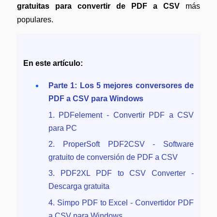
Censurar PDF
Nuevo
gratuitas para convertir de PDF a CSV
más
¿Por qué PDFelement?
populares.
PDF OCR
Reseñas
Extraer datos de PDF
Historias de clientes
Proteger PDF
En este artículo:
Comparación de software
Compartir PDF
Parte 1: Los 5 mejores conversores de
Usar mejor PDFelement
PDF a CSV para Windows
Soluciones completas
¿Qué hay de nuevo?
1. PDFelement - Convertir PDF a CSV
Educación
Especificaciones técnicas
para PC
Servicio de TI
2. ProperSoft PDF2CSV - Software
Soporte de contacto
gratuito de conversión de PDF a CSV
Legal
Guía del usuario
3. PDF2XL PDF to CSV Converter -
Sanidad
Descarga gratuita
PDFelement para Windows
Finanzas
4. Simpo PDF to Excel - Convertidor PDF
PDFelement para Mac
a CSV para Windows