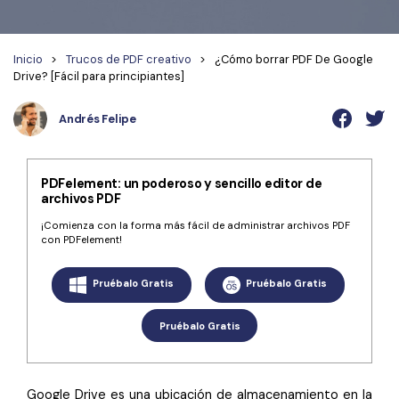
Wondershare PDFelement Cloud
Personales
Edición de PDF
Detectar contenido de IA
PDFelement Pro DC
Convertir PDF
Organización de PDF
Inicio
>
Trucos de PDF creativo
>
¿Cómo borrar PDF De Google
Reescribir PDF con IA
Drive? [Fácil para principiantes]
Editar PDF
PDF online
Segurirdad de PDF
Nuevo
Explicar PDF con IA
Conversión de PDF
Comprimir PDF
Convertir PDF a Word
Andrés Felipe
Chat IA con documentos
Softwares de PDF
Organizar PDF
Comprimir PDF
Generar imágenes IA
Nuevo
Trucos de PDF
PDFelement: un poderoso y sencillo editor de
Recortar PDF
Combinar PDF
archivos PDF
Trucos para Mac
Convertir Word a PDF
Profesionales
¡Comienza con la forma más fácil de administrar archivos PDF
con PDFelement!
Trucos para Windows
Todas las herramientas de IA
Lector de IA
Formulario de PDF
Trucos para móviles
Pruébalo Gratis
Pruébalo Gratis
Firmar PDF
Más herrmientas online
Ver más
Pruébalo Gratis
eSign PDF
PDF por lotes
¿Por qué PDFelement?
Google Drive es una ubicación de almacenamiento en la