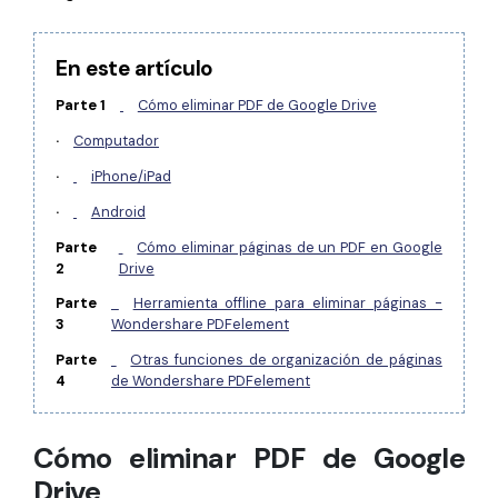
Gobierno
PDFelement para Android
Publicación
Centro de conocimiento
En este artículo
Freelancer
Parte 1
Cómo eliminar PDF de Google Drive
Explorar más
·
Computador
Plantillas de PDF gratuitas
Explorar todas las características
·
iPhone/iPad
Edita y personaliza plantillas gratuitas.
·
Android
Descuento educativo
Parte
Cómo eliminar páginas de un PDF en Google
Adquiere PDFelement con descuento académico.
2
Drive
Centro de descargas
Parte
Herramienta offline para eliminar páginas -
3
Wondershare PDFelement
Descarga las herramientas de PDF.
Parte
Otras funciones de organización de páginas
Actualización
4
de Wondershare PDFelement
Actualizar a PDFelement V12.
Cómo eliminar PDF de Google
Drive