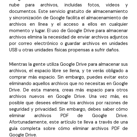
Censurar PDF
Reseñas
Nuevo
nube para archivos, incluidas fotos, videos y
documentos. Este servicio gratuito de almacenamiento
Historias de clientes
PDF OCR
y sincronización de Google facilita el almacenamiento de
archivos en línea y el acceso a ellos en cualquier
Comparación de software
Extraer datos de PDF
momento y lugar. El uso de Google Drive para almacenar
archivos elimina la necesidad de enviar archivos adjuntos
Proteger PDF
Usar mejor PDFelement
por correo electrónico o guardar archivos en unidades
USB u otras unidades físicas propensas a sufrir daños.
Compartir PDF
¿Qué hay de nuevo?
Especificaciones técnicas
Mientras la gente utiliza Google Drive para almacenar sus
Soluciones completas
archivos, el espacio libre se llena, y te verás obligado a
Soporte de contacto
Educación
comprar más espacio. Sin embargo, puedes evitar esto
eliminando aquellos archivos que no necesitas en Google
Guía del usuario
Servicio de TI
Drive. De esta manera, creas más espacio para otros
archivos nuevos en Google Drive. Una vez más, es
PDFelement para Windows
Legal
posible que desees eliminar los archivos por razones de
seguridad y privacidad. Sin embargo, debes saber cómo
PDFelement para Mac
Sanidad
eliminar archivos PDF de Google Drive.
Afortunadamente, este artículo te lleva a través de una
Videos tutoriales
Finanzas
guía completa sobre cómo eliminar archivos PDF de
PDFelement para iOS
Google Drive.