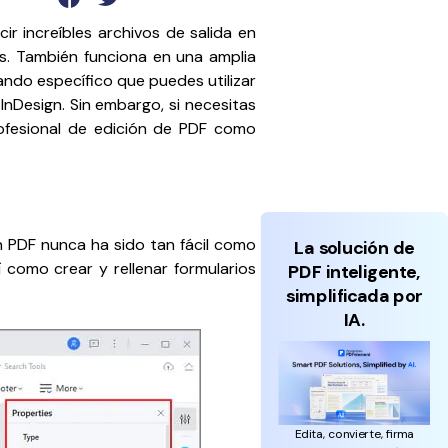
Actualizar a PDFelement V12.
r increíbles archivos de salida en
ás. También funciona en una amplia
ando específico que puedes utilizar
InDesign. Sin embargo, si necesitas
rofesional de edición de PDF como
 PDF nunca ha sido tan fácil como
La solución de
 como crear y rellenar formularios
PDF inteligente,
simplificada por
IA.
Edita, convierte, firma