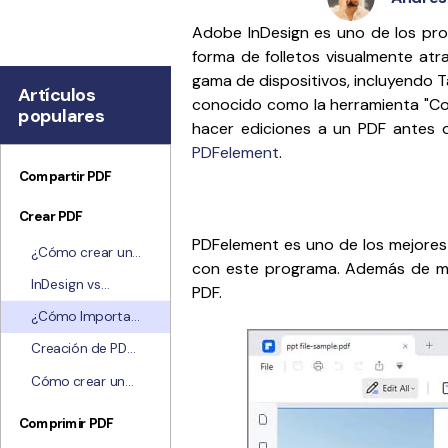
Explorar todas las características
Adobe InDesign es uno de los prog
forma de folletos visualmente atr
gama de dispositivos, incluyendo T
Artículos
conocido como la herramienta "Colo
populares
hacer ediciones a un PDF antes d
PDFelement
.
Compartir PDF
Crear PDF
PDFelement es uno de los mejores
¿Cómo crear un
con este programa. Además de modi
PDF? Guía paso a
InDesign vs
PDF.
paso de la
Publisher: ¿Cuál
creación de PDF
¿Cómo Importar
Usar?
[5 métodos]
PDF a InDesign?
Creación de PDF:
Los 5 mejores
Cómo crear un
creadores de
PDF rellenable:
archivos PDF con
Guía sencilla
Comprimir PDF
IA
para todos