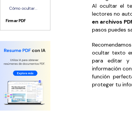
cómo ocultar
[Actualizada]
PDF firmado:
Al ocultar el t
texto en PDF
Cómo ocultar
Desbloqueando
lectores no aut
para proteger la
información
el camino para
información
confidencial en
Firmar PDF
en archivos PD
realizar
un PDF de forma
modificaciones
pasos puedes sa
segura
sin problemas
Recomendamos u
ocultar texto 
para editar y
información con
función perfect
proteger tu info