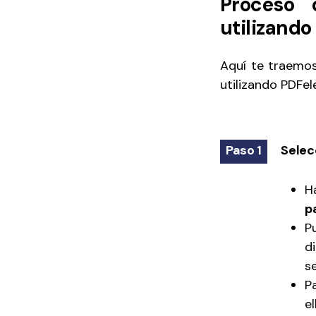
Proceso 
utilizand
Aquí te traemos
utilizando PDFe
Paso 1
Selec
H
p
P
d
s
P
e