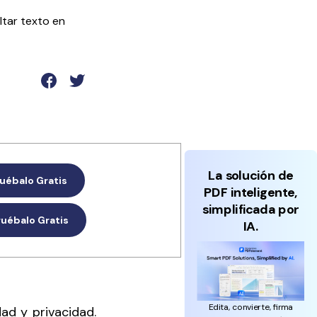
Actualizar a PDFelement V12.
ltar texto en
La solución de
uébalo Gratis
PDF inteligente,
simplificada por
ruébalo Gratis
IA.
Edita, convierte, firma
ad y privacidad.