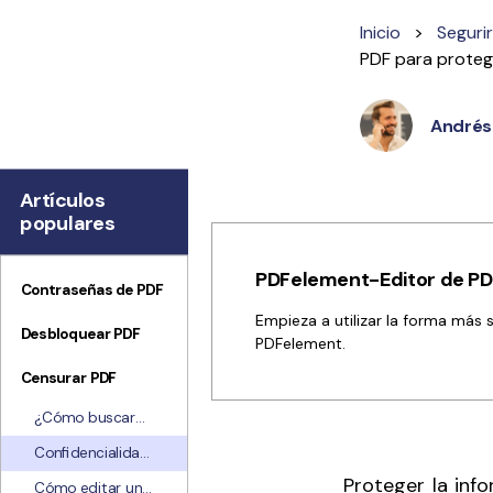
Explorar todas las características
Inicio
>
Seguri
PDF para protege
Andrés 
Artículos
populares
PDFelement-Editor de PDF
Contraseñas de PDF
Empieza a utilizar la forma más 
Desbloquear PDF
PDFelement.
Censurar PDF
¿Cómo buscar
en PDF y
Confidencialidad
reemplazar
de forma sencilla:
Proteger la inf
textos? Guía fácil
Cómo editar un