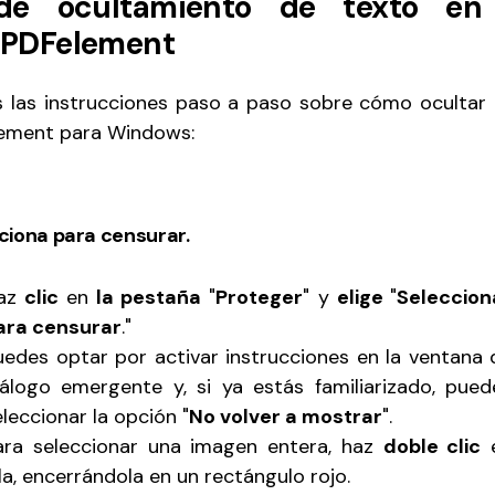
de ocultamiento de texto e
o PDFelement
 las instrucciones paso a paso sobre cómo ocultar
lement para Windows:
ciona para censurar.
az
clic
en
la pestaña
"
Proteger
" y
elige
"
Seleccion
ara censurar
."
uedes optar por activar instrucciones en la ventana 
iálogo emergente y, si ya estás familiarizado, pued
eleccionar la opción "
No volver a mostrar
".
ara seleccionar una imagen entera, haz
doble clic
lla, encerrándola en un rectángulo rojo.