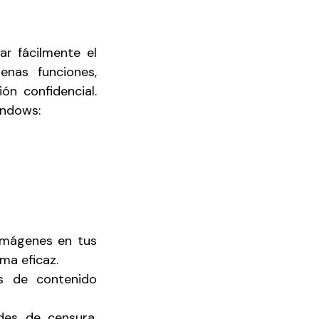
r fácilmente el
enas funciones,
n confidencial.
indows:
 imágenes en tus
ma eficaz.
s de contenido
des de censura,