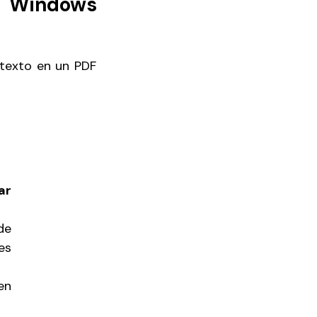
n Windows
 texto en un PDF
ar
de
es
en