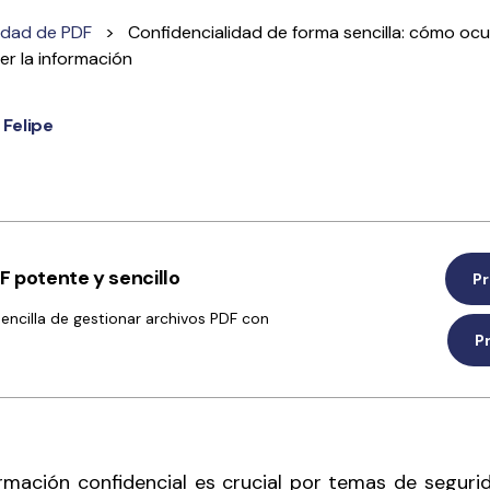
rdad de PDF
>
Confidencialidad de forma sencilla: cómo ocu
r la información
Felipe
 potente y sencillo
Pr
sencilla de gestionar archivos PDF con
P
ormación confidencial es crucial por temas de segurid