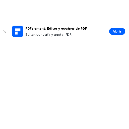
PDFelement: Editor y escáner de PDF
Abrir
Editar, convertir y anotar PDF.
Productos
Wondershare
Explorar IA
Centro de soporte