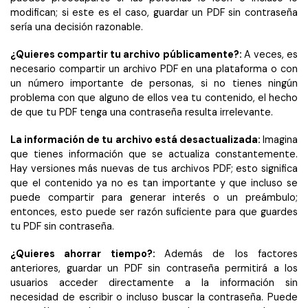
Gobierno
modifican; si este es el caso, guardar un PDF sin contraseña
PDFelement para Android
sería una decisión razonable.
Publicación
Centro de conocimiento
¿Quieres compartir tu archivo públicamente?:
A veces, es
Freelancer
necesario compartir un archivo PDF en una plataforma o con
Explorar más
un número importante de personas, si no tienes ningún
problema con que alguno de ellos vea tu contenido, el hecho
Plantillas de PDF gratuitas
Explorar todas las características
de que tu PDF tenga una contraseña resulta irrelevante.
Edita y personaliza plantillas gratuitas.
La información de tu archivo está desactualizada:
Imagina
Descuento educativo
que tienes información que se actualiza constantemente.
Adquiere PDFelement con descuento académico.
Hay versiones más nuevas de tus archivos PDF; esto significa
que el contenido ya no es tan importante y que incluso se
Centro de descargas
puede compartir para generar interés o un preámbulo;
Descarga las herramientas de PDF.
entonces, esto puede ser razón suficiente para que guardes
tu PDF sin contraseña.
Actualización
Actualizar a PDFelement V12.
¿Quieres ahorrar tiempo?:
Además de los factores
anteriores, guardar un PDF sin contraseña permitirá a los
usuarios acceder directamente a la información sin
necesidad de escribir o incluso buscar la contraseña. Puede