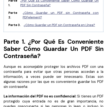
Parte
¿Por Qué Es Conveniente Saber Cómo Guardar Un
Censurar PDF
Reseñas
Nuevo
1.
PDF Sin Contraseña?
Historias de clientes
PDF OCR
Parte
¿Cómo Guardar un PDF sin Contraseña con
2.
PDFelement?
Comparación de software
Extraer datos de PDF
Parte 3.
¿Cómo Guardar un PDF sin Contraseña en Línea?
Proteger PDF
Usar mejor PDFelement
Compartir PDF
¿Qué hay de nuevo?
Parte 1. ¿Por Qué Es Conveniente
Saber Cómo Guardar Un PDF Sin
Especificaciones técnicas
Soluciones completas
Contraseña?
Soporte de contacto
Educación
Aunque es aconsejable proteger los archivos PDF con una
Guía del usuario
Servicio de TI
contraseña para evitar que otras personas accedan a la
información, a veces puede ser innecesario. Estas son
PDFelement para Windows
Legal
algunas razones por las que es conveniente guardar los PDF
sin contraseña:
PDFelement para Mac
Sanidad
Videos tutoriales
La información del PDF no es confidencial:
Si tienes un PDF
Finanzas
protegido cuya entrada no es de gran importancia, no
PDFelement para iOS
puedes preocuparte si las personas lo leen o incluso lo