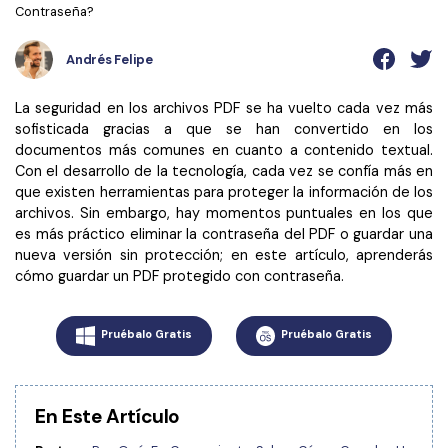
Wondershare PDFelement Cloud
Personales
Contraseña?
Edición de PDF
Detectar contenido de IA
PDFelement Pro DC
Convertir PDF
Organización de PDF
Andrés Felipe
Reescribir PDF con IA
Editar PDF
PDF online
Segurirdad de PDF
Nuevo
La seguridad en los archivos PDF se ha vuelto cada vez más
Explicar PDF con IA
Conversión de PDF
Comprimir PDF
sofisticada gracias a que se han convertido en los
Convertir PDF a Word
documentos más comunes en cuanto a contenido textual.
Chat IA con documentos
Softwares de PDF
Organizar PDF
Comprimir PDF
Con el desarrollo de la tecnología, cada vez se confía más en
que existen herramientas para proteger la información de los
Generar imágenes IA
Nuevo
Trucos de PDF
Recortar PDF
Combinar PDF
archivos. Sin embargo, hay momentos puntuales en los que
es más práctico eliminar la contraseña del PDF o guardar una
Trucos para Mac
Convertir Word a PDF
Profesionales
nueva versión sin protección; en este artículo, aprenderás
Trucos para Windows
cómo guardar un PDF protegido con contraseña.
Todas las herramientas de IA
Lector de IA
Formulario de PDF
Trucos para móviles
Firmar PDF
Más herrmientas online
Pruébalo Gratis
Pruébalo Gratis
Ver más
eSign PDF
PDF por lotes
En Este Artículo
¿Por qué PDFelement?