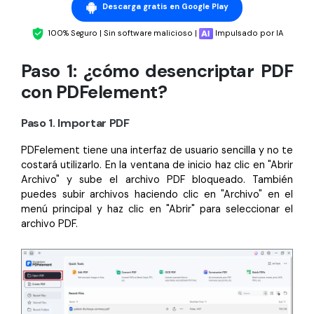
Censurar PDF
Reseñas
Nuevo
Descarga gratis en Google Play
Historias de clientes
PDF OCR
100% Seguro | Sin software malicioso |
Impulsado por IA
Comparación de software
Extraer datos de PDF
Paso 1: ¿cómo desencriptar PDF
con PDFelement?
Proteger PDF
Usar mejor PDFelement
Compartir PDF
¿Qué hay de nuevo?
Paso 1. Importar PDF
Especificaciones técnicas
Soluciones completas
PDFelement tiene una interfaz de usuario sencilla y no te
costará utilizarlo. En la ventana de inicio haz clic en "Abrir
Soporte de contacto
Educación
Archivo" y sube el archivo PDF bloqueado. También
puedes subir archivos haciendo clic en "Archivo" en el
Guía del usuario
Servicio de TI
menú principal y haz clic en "Abrir" para seleccionar el
archivo PDF.
PDFelement para Windows
Legal
PDFelement para Mac
Sanidad
Videos tutoriales
Finanzas
PDFelement para iOS