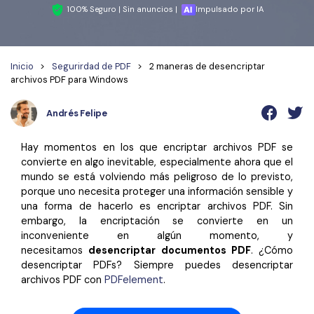
Wondershare PDFelement Cloud
Personales
Edición de PDF
100% Seguro | Sin anuncios |
Impulsado por IA
Detectar contenido de IA
PDFelement Pro DC
Convertir PDF
Organización de PDF
Reescribir PDF con IA
Editar PDF
PDF online
Segurirdad de PDF
Nuevo
Inicio
>
Segurirdad de PDF
>
2 maneras de desencriptar
archivos PDF para Windows
Explicar PDF con IA
Conversión de PDF
Comprimir PDF
Convertir PDF a Word
Chat IA con documentos
Andrés Felipe
Softwares de PDF
Organizar PDF
Comprimir PDF
Generar imágenes IA
Nuevo
Trucos de PDF
Recortar PDF
Combinar PDF
Hay momentos en los que encriptar archivos PDF se
convierte en algo inevitable, especialmente ahora que el
Trucos para Mac
Convertir Word a PDF
mundo se está volviendo más peligroso de lo previsto,
Profesionales
porque uno necesita proteger una información sensible y
Trucos para Windows
Todas las herramientas de IA
Lector de IA
Formulario de PDF
una forma de hacerlo es encriptar archivos PDF. Sin
Trucos para móviles
embargo, la encriptación se convierte en un
Firmar PDF
Más herrmientas online
inconveniente en algún momento, y
necesitamos
desencriptar documentos PDF
. ¿Cómo
Ver más
eSign PDF
desencriptar PDFs? Siempre puedes desencriptar
archivos PDF con
PDFelement
.
PDF por lotes
¿Por qué PDFelement?