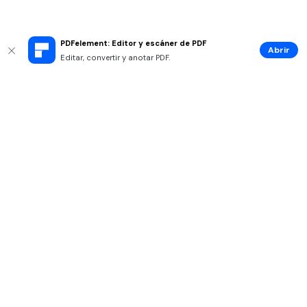
PDFelement: Editor y escáner de PDF
Abrir
Editar, convertir y anotar PDF.
Productos
Wondershare
Explorar IA
Centro de soporte