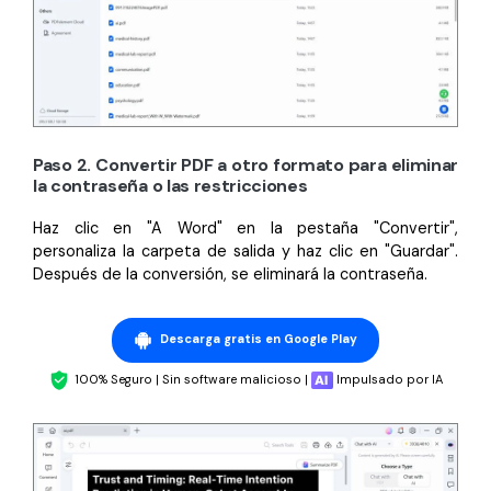
Gobierno
PDFelement para Android
Publicación
Centro de conocimiento
Freelancer
Explorar más
Plantillas de PDF gratuitas
Explorar todas las características
Paso 2. Convertir PDF a otro formato para eliminar
la contraseña o las restricciones
Edita y personaliza plantillas gratuitas.
Descuento educativo
Haz clic en "A Word" en la pestaña "Convertir",
personaliza la carpeta de salida y haz clic en "Guardar".
Adquiere PDFelement con descuento académico.
Después de la conversión, se eliminará la contraseña.
Centro de descargas
Descarga las herramientas de PDF.
Descarga gratis en Google Play
Actualización
100% Seguro | Sin software malicioso |
Impulsado por IA
Actualizar a PDFelement V12.