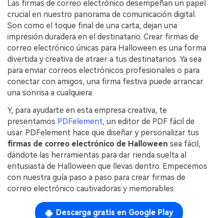
Las firmas de correo electrónico desempeñan un papel
Censurar PDF
Reseñas
Nuevo
crucial en nuestro panorama de comunicación digital.
Historias de clientes
PDF OCR
Son como el toque final de una carta, dejan una
impresión duradera en el destinatario. Crear firmas de
Comparación de software
Extraer datos de PDF
correo electrónico únicas para Halloween es una forma
divertida y creativa de atraer a tus destinatarios. Ya sea
Proteger PDF
Usar mejor PDFelement
para enviar correos electrónicos profesionales o para
Compartir PDF
conectar con amigos, una firma festiva puede arrancar
¿Qué hay de nuevo?
una sonrisa a cualquiera.
Especificaciones técnicas
Soluciones completas
Y, para ayudarte en esta empresa creativa, te
Soporte de contacto
presentamos
PDFelement
, un editor de PDF fácil de
Educación
usar. PDFelement hace que diseñar y personalizar tus
Guía del usuario
Servicio de TI
firmas de correo electrónico de Halloween
sea fácil,
dándote las herramientas para dar rienda suelta al
PDFelement para Windows
Legal
entusiasta de Halloween que llevas dentro. Empecemos
con nuestra guía paso a paso para crear firmas de
PDFelement para Mac
Sanidad
correo electrónico cautivadoras y memorables.
Videos tutoriales
Finanzas
PDFelement para iOS
Descarga gratis en Google Play