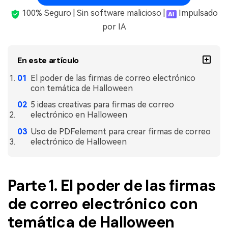
Gobierno
PDFelement para Android
100% Seguro | Sin software malicioso |
Impulsado
Publicación
por IA
Centro de conocimiento
Freelancer
Explorar más
En este artículo
Plantillas de PDF gratuitas
Explorar todas las características
El poder de las firmas de correo electrónico
Edita y personaliza plantillas gratuitas.
con temática de Halloween
5 ideas creativas para firmas de correo
Descuento educativo
electrónico en Halloween
Adquiere PDFelement con descuento académico.
Uso de PDFelement para crear firmas de correo
Centro de descargas
electrónico de Halloween
Descarga las herramientas de PDF.
Actualización
Parte 1. El poder de las firmas
Actualizar a PDFelement V12.
de correo electrónico con
temática de Halloween