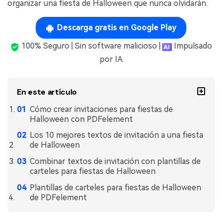
Gobierno
organizar una fiesta de Halloween que nunca olvidarán.
PDFelement para Android
Publicación
Descarga gratis en Google Play
Centro de conocimiento
Freelancer
100% Seguro | Sin software malicioso |
Impulsado
Explorar más
por IA
Plantillas de PDF gratuitas
Explorar todas las características
Edita y personaliza plantillas gratuitas.
En este artículo
Descuento educativo
Cómo crear invitaciones para fiestas de
Adquiere PDFelement con descuento académico.
Halloween con PDFelement
Los 10 mejores textos de invitación a una fiesta
Centro de descargas
de Halloween
Descarga las herramientas de PDF.
Combinar textos de invitación con plantillas de
Actualización
carteles para fiestas de Halloween
Actualizar a PDFelement V12.
Plantillas de carteles para fiestas de Halloween
de PDFelement