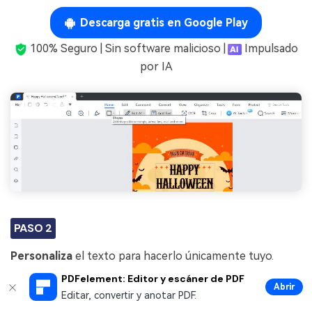
Descarga gratis en Google Play
100% Seguro | Sin software malicioso |
Impulsado
por IA
PASO 2
Personaliza
el texto para hacerlo únicamente tuyo.
Juega
con los colores de las fuentes para que encajen
PDFelement: Editor y escáner de PDF
con tu temática de Halloween: opta por espeluznantes
Abrir
Editar, convertir y anotar PDF.
negros y naranjas, o sé creativo con otros tonos