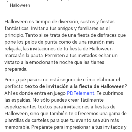
Censurar PDF
Reseñas
Nuevo
Halloween
Historias de clientes
PDF OCR
Halloween es tiempo de diversión, sustos y fiestas
Comparación de software
Extraer datos de PDF
fantásticas. Invitar a tus amigos y familiares es el
principio. Tanto si se trata de una fiesta de disfraces que
Proteger PDF
Usar mejor PDFelement
pone los pelos de punta como de una reunión más
relajada, las invitaciones de tu fiesta de Halloween
Compartir PDF
¿Qué hay de nuevo?
marcarán la pauta. Permiten a tus invitados echar un
Especificaciones técnicas
vistazo a la emocionante noche que les tienes
Soluciones completas
preparada.
Soporte de contacto
Educación
Pero ¿qué pasa si no está seguro de cómo elaborar el
Guía del usuario
perfecto
texto de invitación a la fiesta de Halloween
?
Servicio de TI
Ahí es donde entra en juego
PDFelement
. Te cubrimos
PDFelement para Windows
Legal
las espaldas. No sólo puedes crear fácilmente
espeluznantes textos para invitaciones a fiestas de
PDFelement para Mac
Sanidad
Halloween, sino que también te ofrecemos una gama de
Videos tutoriales
plantillas de carteles para que tu evento sea aún más
Finanzas
memorable. Prepárate para impresionar a tus invitados y
PDFelement para iOS