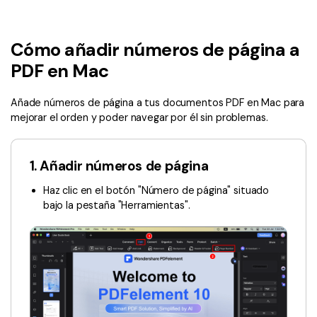
Wondershare PDFelement Cloud
Personales
Edición de PDF
Detectar contenido de IA
PDFelement Pro DC
Convertir PDF
Organización de PDF
Cómo añadir números de página a
Reescribir PDF con IA
Editar PDF
PDF online
Segurirdad de PDF
Nuevo
PDF en Mac
Explicar PDF con IA
Conversión de PDF
Comprimir PDF
Convertir PDF a Word
Añade números de página a tus documentos PDF en Mac para
Chat IA con documentos
Softwares de PDF
mejorar el orden y poder navegar por él sin problemas.
Organizar PDF
Comprimir PDF
Generar imágenes IA
Nuevo
Trucos de PDF
Recortar PDF
Combinar PDF
1. Añadir números de página
Trucos para Mac
Convertir Word a PDF
Profesionales
Haz clic en el botón "Número de página" situado
Trucos para Windows
Todas las herramientas de IA
Lector de IA
bajo la pestaña "Herramientas".
Formulario de PDF
Trucos para móviles
Firmar PDF
Más herrmientas online
Ver más
eSign PDF
PDF por lotes
¿Por qué PDFelement?