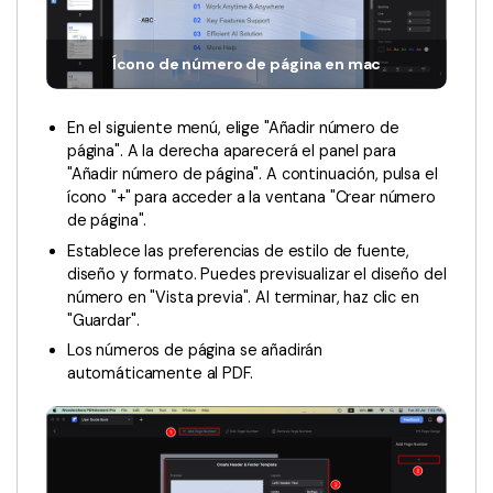
Censurar PDF
Reseñas
Nuevo
Historias de clientes
PDF OCR
Ícono de número de página en mac
Comparación de software
Extraer datos de PDF
En el siguiente menú, elige "Añadir número de
Proteger PDF
Usar mejor PDFelement
página". A la derecha aparecerá el panel para
"Añadir número de página". A continuación, pulsa el
Compartir PDF
¿Qué hay de nuevo?
ícono "+" para acceder a la ventana "Crear número
de página".
Especificaciones técnicas
Soluciones completas
Establece las preferencias de estilo de fuente,
Soporte de contacto
diseño y formato. Puedes previsualizar el diseño del
Educación
número en "Vista previa". Al terminar, haz clic en
Guía del usuario
"Guardar".
Servicio de TI
Los números de página se añadirán
PDFelement para Windows
Legal
automáticamente al PDF.
PDFelement para Mac
Sanidad
Videos tutoriales
Finanzas
PDFelement para iOS