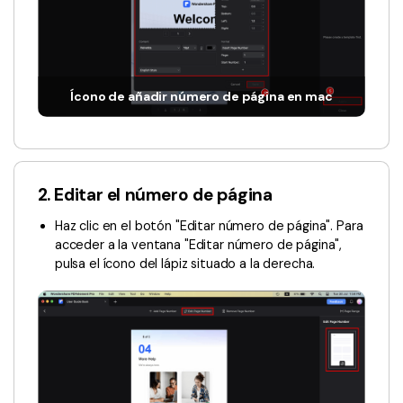
Gobierno
PDFelement para Android
Publicación
Centro de conocimiento
Freelancer
Explorar más
Ícono de añadir número de página en mac
Plantillas de PDF gratuitas
Explorar todas las características
Edita y personaliza plantillas gratuitas.
Descuento educativo
2. Editar el número de página
Adquiere PDFelement con descuento académico.
Haz clic en el botón "Editar número de página". Para
acceder a la ventana "Editar número de página",
Centro de descargas
pulsa el ícono del lápiz situado a la derecha.
Descarga las herramientas de PDF.
Actualización
Actualizar a PDFelement V12.