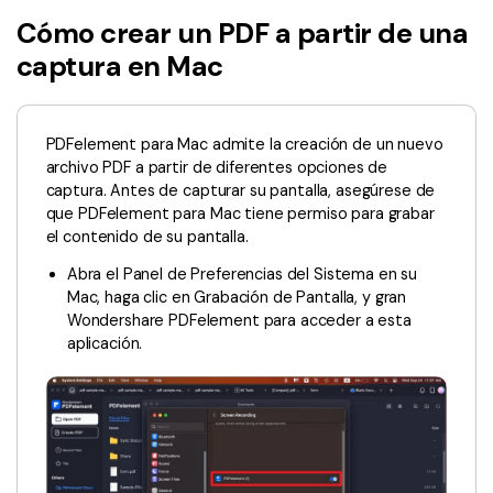
Wondershare PDFelement Cloud
Personales
Edición de PDF
Cómo crear un PDF a partir de una
Detectar contenido de IA
PDFelement Pro DC
Convertir PDF
Organización de PDF
captura en Mac
Reescribir PDF con IA
Editar PDF
PDF online
Segurirdad de PDF
Nuevo
Explicar PDF con IA
Conversión de PDF
Comprimir PDF
Convertir PDF a Word
PDFelement para Mac admite la creación de un nuevo
archivo PDF a partir de diferentes opciones de
Chat IA con documentos
Softwares de PDF
Organizar PDF
Comprimir PDF
captura. Antes de capturar su pantalla, asegúrese de
que PDFelement para Mac tiene permiso para grabar
Generar imágenes IA
Nuevo
Trucos de PDF
Recortar PDF
Combinar PDF
el contenido de su pantalla.
Trucos para Mac
Convertir Word a PDF
Abra el Panel de Preferencias del Sistema en su
Profesionales
Mac, haga clic en Grabación de Pantalla, y gran
Trucos para Windows
Todas las herramientas de IA
Lector de IA
Wondershare PDFelement para acceder a esta
Formulario de PDF
Trucos para móviles
aplicación.
Firmar PDF
Más herrmientas online
Ver más
eSign PDF
PDF por lotes
¿Por qué PDFelement?