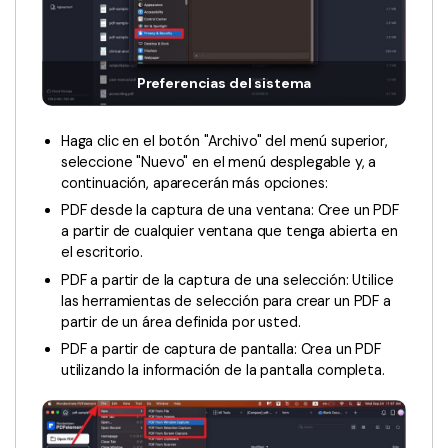
Censurar PDF
Reseñas
Nuevo
Historias de clientes
PDF OCR
Comparación de software
Preferencias del sistema
Extraer datos de PDF
Proteger PDF
Usar mejor PDFelement
Haga clic en el botón "Archivo" del menú superior,
seleccione "Nuevo" en el menú desplegable y, a
Compartir PDF
¿Qué hay de nuevo?
continuación, aparecerán más opciones:
Especificaciones técnicas
Soluciones completas
PDF desde la captura de una ventana: Cree un PDF
a partir de cualquier ventana que tenga abierta en
Soporte de contacto
Educación
el escritorio.
PDF a partir de la captura de una selección: Utilice
Guía del usuario
Servicio de TI
las herramientas de selección para crear un PDF a
partir de un área definida por usted.
PDFelement para Windows
Legal
PDF a partir de captura de pantalla: Crea un PDF
PDFelement para Mac
utilizando la información de la pantalla completa.
Sanidad
Videos tutoriales
Finanzas
PDFelement para iOS