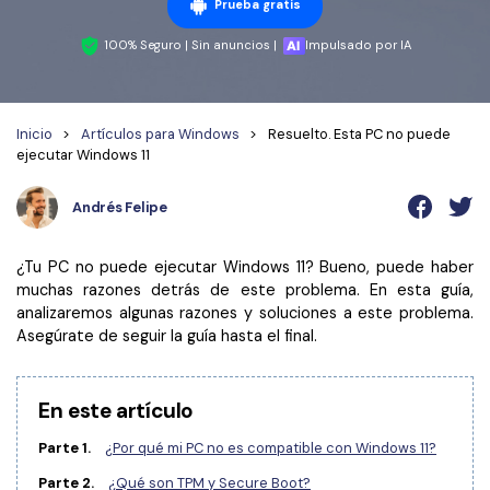
Wondershare PDFelement Cloud
Personales
Prueba gratis
Edición de PDF
Detectar contenido de IA
PDFelement Pro DC
100% Seguro | Sin anuncios |
Impulsado por IA
Convertir PDF
Organización de PDF
Reescribir PDF con IA
Editar PDF
PDF online
Segurirdad de PDF
Nuevo
Explicar PDF con IA
Inicio
>
Artículos para Windows
>
Resuelto. Esta PC no puede
Conversión de PDF
Comprimir PDF
Convertir PDF a Word
ejecutar Windows 11
Chat IA con documentos
Softwares de PDF
Organizar PDF
Comprimir PDF
Andrés Felipe
Generar imágenes IA
Nuevo
Trucos de PDF
Recortar PDF
Combinar PDF
Trucos para Mac
¿Tu PC no puede ejecutar Windows 11? Bueno, puede haber
Convertir Word a PDF
Profesionales
muchas razones detrás de este problema. En esta guía,
Trucos para Windows
Todas las herramientas de IA
analizaremos algunas razones y soluciones a este problema.
Lector de IA
Formulario de PDF
Asegúrate de seguir la guía hasta el final.
Trucos para móviles
Firmar PDF
Más herrmientas online
Ver más
En este artículo
eSign PDF
Parte 1.
¿Por qué mi PC no es compatible con Windows 11?
PDF por lotes
¿Por qué PDFelement?
Parte 2.
¿Qué son TPM y Secure Boot?