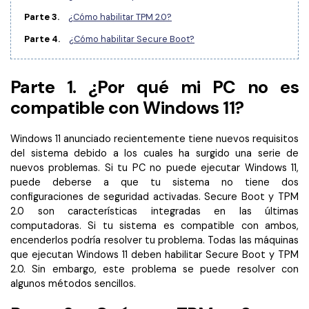
Censurar PDF
Reseñas
Nuevo
Parte 3.
¿Cómo habilitar TPM 2.0?
Historias de clientes
PDF OCR
Parte 4.
¿Cómo habilitar Secure Boot?
Comparación de software
Extraer datos de PDF
Parte 1. ¿Por qué mi PC no es
Proteger PDF
Usar mejor PDFelement
compatible con Windows 11?
Compartir PDF
¿Qué hay de nuevo?
Windows 11 anunciado recientemente tiene nuevos requisitos
Especificaciones técnicas
Soluciones completas
del sistema debido a los cuales ha surgido una serie de
Soporte de contacto
nuevos problemas. Si tu PC no puede ejecutar Windows 11,
Educación
puede deberse a que tu sistema no tiene dos
configuraciones de seguridad activadas. Secure Boot y TPM
Guía del usuario
Servicio de TI
2.0 son características integradas en las últimas
PDFelement para Windows
computadoras. Si tu sistema es compatible con ambos,
Legal
encenderlos podría resolver tu problema. Todas las máquinas
PDFelement para Mac
que ejecutan Windows 11 deben habilitar Secure Boot y TPM
Sanidad
2.0. Sin embargo, este problema se puede resolver con
Videos tutoriales
algunos métodos sencillos.
Finanzas
PDFelement para iOS