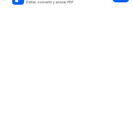
Editar, convertir y anotar PDF.
Productos
Wondershare
Explorar IA
Centro de soporte