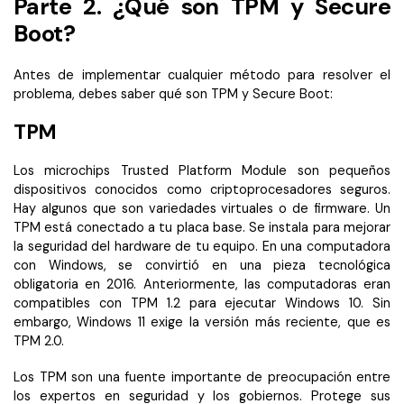
Parte 2. ¿Qué son TPM y Secure
Gobierno
PDFelement para Android
Boot?
Publicación
Centro de conocimiento
Antes de implementar cualquier método para resolver el
Freelancer
problema, debes saber qué son TPM y Secure Boot:
Explorar más
TPM
Plantillas de PDF gratuitas
Explorar todas las características
Edita y personaliza plantillas gratuitas.
Los microchips Trusted Platform Module son pequeños
Descuento educativo
dispositivos conocidos como criptoprocesadores seguros.
Hay algunos que son variedades virtuales o de firmware. Un
Adquiere PDFelement con descuento académico.
TPM está conectado a tu placa base. Se instala para mejorar
Centro de descargas
la seguridad del hardware de tu equipo. En una computadora
con Windows, se convirtió en una pieza tecnológica
Descarga las herramientas de PDF.
obligatoria en 2016. Anteriormente, las computadoras eran
compatibles con TPM 1.2 para ejecutar Windows 10. Sin
Actualización
embargo, Windows 11 exige la versión más reciente, que es
Actualizar a PDFelement V12.
TPM 2.0.
Los TPM son una fuente importante de preocupación entre
los expertos en seguridad y los gobiernos. Protege sus