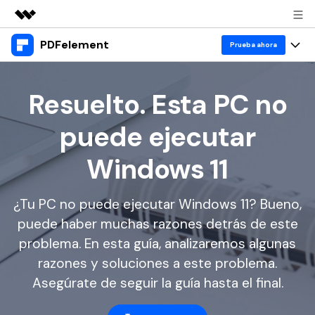
PDFelement
Productos destacados
Prueba ahora
Creatividad digital con AIGC
Productos
Empresas
Utilidades
Resuelto. Esta PC no
Resumen
Escritorio
Características
Quiénes somos
puede ejecutar
Soluciones
PDFelement para Windows
Educativas
IA
Sala de prensa
Windows 11
PDFelement para Mac
Leer PDF
Recursos
Tienda
Chat con PDF
Aplicación móvil
¿Tu PC no puede ejecutar Windows 11? Bueno,
Anotar PDF
Resumidor de PDF con IA
Blog
Negocios
Soporte
puede haber muchas razones detrás de este
PDFelement para iPhone/iPad
Crear PDF
problema. En esta guía, analizaremos algunas
Traductor de PDF con IA
IA de PDF
PDFelement para Android
Unir PDF
1-10 usuarios
razones y soluciones a este problema.
Prueba gratis
Comprar ahora
Anotación de PDF
Corrector gramatical de IA
Asegúrate de seguir la guía hasta el final.
Imprimir PDF
Nube
Iniciar sesión
10+ usuarios
Leer PDF
Chat IA con imagen