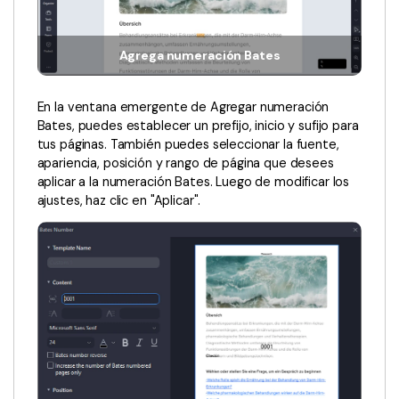
Gobierno
PDFelement para Android
Publicación
Centro de conocimiento
Agrega numeración Bates
Freelancer
Explorar más
En la ventana emergente de Agregar numeración
Bates, puedes establecer un prefijo, inicio y sufijo para
Plantillas de PDF gratuitas
Explorar todas las características
tus páginas. También puedes seleccionar la fuente,
Edita y personaliza plantillas gratuitas.
apariencia, posición y rango de página que desees
aplicar a la numeración Bates. Luego de modificar los
Descuento educativo
ajustes, haz clic en "Aplicar".
Adquiere PDFelement con descuento académico.
Centro de descargas
Descarga las herramientas de PDF.
Actualización
Actualizar a PDFelement V12.