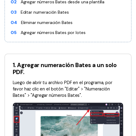
Censurar PDF
Reseñas
02
Agregar números Bates desde una plantilla
Nuevo
03
Editar numeración Bates
Historias de clientes
PDF OCR
04
Eliminar numeración Bates
Comparación de software
Extraer datos de PDF
05
Agregar números Bates por lotes
Proteger PDF
Usar mejor PDFelement
Compartir PDF
¿Qué hay de nuevo?
Especificaciones técnicas
Soluciones completas
1. Agregar numeración Bates a un solo
PDF.
Soporte de contacto
Educación
Luego de abrir tu archivo PDF en el programa, por
Guía del usuario
Servicio de TI
favor haz clic en el botón "Editar" > "Numeración
Bates" > "Agregar números Bates".
PDFelement para Windows
Legal
PDFelement para Mac
Sanidad
Videos tutoriales
Finanzas
PDFelement para iOS