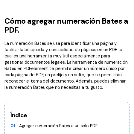
Wondershare PDFelement Cloud
Personales
Edición de PDF
Detectar contenido de IA
PDFelement Pro DC
Convertir PDF
Organización de PDF
Cómo agregar numeración Bates a
Reescribir PDF con IA
Editar PDF
PDF online
Segurirdad de PDF
Nuevo
PDF.
Explicar PDF con IA
Conversión de PDF
Comprimir PDF
Convertir PDF a Word
La numeración Bates se usa para identificar una página y
Chat IA con documentos
Softwares de PDF
facilitar la búsqueda y contabilidad de páginas en un PDF, lo
Organizar PDF
Comprimir PDF
cual es una herramienta muy útil especialmente para
Generar imágenes IA
Nuevo
Trucos de PDF
Recortar PDF
gestionar documentos legales. La herramienta de numeración
Combinar PDF
Bates en PDFelement te permite crear un número único por
Trucos para Mac
Convertir Word a PDF
cada página de PDF, un prefijo y un sufijo, que te permitirán
Profesionales
reconocer el tema del documento. Además, puedes eliminar
Trucos para Windows
Todas las herramientas de IA
Lector de IA
la numeración Bates que no necesitas a tu gusto.
Formulario de PDF
Trucos para móviles
Firmar PDF
Más herrmientas online
Ver más
eSign PDF
Índice
PDF por lotes
¿Por qué PDFelement?
01
Agregar numeración Bates a un solo PDF