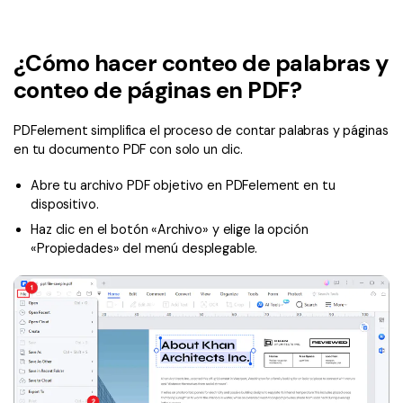
Wondershare PDFelement Cloud
Personales
Edición de PDF
Detectar contenido de IA
PDFelement Pro DC
Convertir PDF
Organización de PDF
¿Cómo hacer conteo de palabras y
Reescribir PDF con IA
Editar PDF
PDF online
Segurirdad de PDF
Nuevo
conteo de páginas en PDF?
Explicar PDF con IA
Conversión de PDF
Comprimir PDF
Convertir PDF a Word
PDFelement simplifica el proceso de contar palabras y páginas
Chat IA con documentos
Softwares de PDF
en tu documento PDF con solo un clic.
Organizar PDF
Comprimir PDF
Generar imágenes IA
Nuevo
Trucos de PDF
Abre tu archivo PDF objetivo en PDFelement en tu
Recortar PDF
Combinar PDF
dispositivo.
Trucos para Mac
Convertir Word a PDF
Profesionales
Haz clic en el botón «Archivo» y elige la opción
Trucos para Windows
«Propiedades» del menú desplegable.
Todas las herramientas de IA
Lector de IA
Formulario de PDF
Trucos para móviles
Firmar PDF
Más herrmientas online
Ver más
eSign PDF
PDF por lotes
¿Por qué PDFelement?