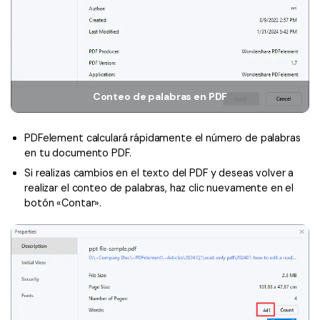
Gobierno
PDFelement para Android
Publicación
Centro de conocimiento
Freelancer
Explorar más
Conteo de palabras en PDF
Plantillas de PDF gratuitas
Explorar todas las características
Edita y personaliza plantillas gratuitas.
PDFelement calculará rápidamente el número de palabras
Descuento educativo
en tu documento PDF.
Adquiere PDFelement con descuento académico.
Si realizas cambios en el texto del PDF y deseas volver a
realizar el conteo de palabras, haz clic nuevamente en el
Centro de descargas
botón «Contar».
Descarga las herramientas de PDF.
Actualización
Actualizar a PDFelement V12.