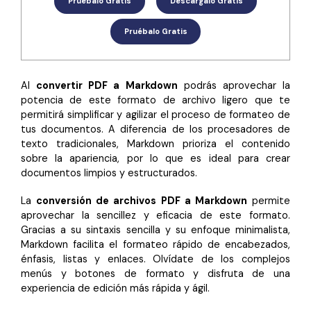
Pruébalo Gratis
Descárgalo Gratis
Censurar PDF
Reseñas
Nuevo
Historias de clientes
PDF OCR
Pruébalo Gratis
Comparación de software
Extraer datos de PDF
Al
convertir PDF a Markdown
podrás aprovechar la
Proteger PDF
Usar mejor PDFelement
potencia de este formato de archivo ligero que te
permitirá simplificar y agilizar el proceso de formateo de
Compartir PDF
¿Qué hay de nuevo?
tus documentos. A diferencia de los procesadores de
Especificaciones técnicas
texto tradicionales, Markdown prioriza el contenido
Soluciones completas
sobre la apariencia, por lo que es ideal para crear
Soporte de contacto
documentos limpios y estructurados.
Educación
Guía del usuario
La
conversión de archivos PDF a Markdown
permite
Servicio de TI
aprovechar la sencillez y eficacia de este formato.
PDFelement para Windows
Gracias a su sintaxis sencilla y su enfoque minimalista,
Legal
Markdown facilita el formateo rápido de encabezados,
PDFelement para Mac
Sanidad
énfasis, listas y enlaces. Olvídate de los complejos
menús y botones de formato y disfruta de una
Videos tutoriales
Finanzas
experiencia de edición más rápida y ágil.
PDFelement para iOS