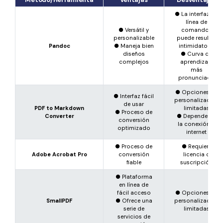
● La interfaz de
línea de
● Versátil y
comandos
personalizable
puede resultar
Pandoc
● Maneja bien
intimidatoria
diseños
● Curva de
complejos
aprendizaje
más
pronunciada
● Opciones de
● Interfaz fácil
personalización
de usar
PDF to Markdown
limitadas
● Proceso de
Converter
● Depende de
conversión
la conexión a
optimizado
internet
● Proceso de
● Requiere
Adobe Acrobat Pro
conversión
licencia o
fiable
suscripción
● Plataforma
en línea de
fácil acceso
● Opciones de
SmallPDF
● Ofrece una
personalización
serie de
limitadas
servicios de