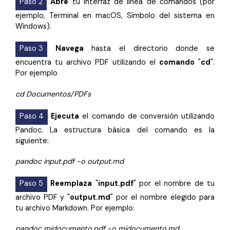
Paso 2
Abre
tu interfaz de línea de comandos (por
ejemplo, Terminal en macOS, Símbolo del sistema en
Windows).
Paso 3
Navega
hasta el directorio donde se
encuentra tu archivo PDF utilizando el
comando
"
cd
".
Por ejemplo
cd Documentos/PDFs
Paso 4
Ejecuta
el comando de conversión utilizando
Pandoc. La estructura básica del comando es la
siguiente:
pandoc input.pdf -o output.md
Paso 5
Reemplaza
"
input.pdf
" por el nombre de tu
archivo PDF y "
output.md
" por el nombre elegido para
tu archivo Markdown. Por ejemplo:
pandoc midocumento.pdf -o midocumento.md