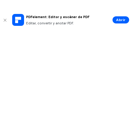
PDFelement: Editor y escáner de PDF
Abrir
Editar, convertir y anotar PDF.
Productos
Wondershare
Explorar IA
Centro de soporte