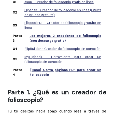
Gobierno
01
Issuu - Creador de folioscopio gratis en línea
PDFelement para Android
Flipsnak - Creador de folioscopio en línea (Oferta
Publicación
02
Centro de conocimiento
de prueba gratuita)
Freelancer
FlipbookPDF - Creador de folioscopio gratuito en
03
Explorar más
línea
Parte
Los mejores 2 creadores de folioscopio
Plantillas de PDF gratuitas
Explorar todas las características
3
(con descarga gratis)
Edita y personaliza plantillas gratuitas.
04
FlipBuilder - Creador de folioscopio sin conexión
Descuento educativo
MyFlipbook - Herramienta para crear un
05
Adquiere PDFelement con descuento académico.
folioscopio sin conexión
Centro de descargas
Parte
[Bono] Corta páginas PDF para crear un
4
folioscopio
Descarga las herramientas de PDF.
Actualización
Parte 1. ¿Qué es un creador de
Actualizar a PDFelement V12.
folioscopio?
Tú te deslizas hacia abajo cuando lees a través de