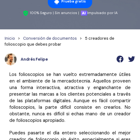
Wondershare PDFelement Cloud
Personales
Prueba gratis
Edición de PDF
Detectar contenido de IA
PDFelement Pro DC
100% Seguro | Sin anuncios |
Impulsado por IA
Convertir PDF
Organización de PDF
Reescribir PDF con IA
Editar PDF
PDF online
Segurirdad de PDF
Nuevo
Explicar PDF con IA
Inicio
>
Conversión de documentos
>
5 creadores de
Conversión de PDF
Comprimir PDF
Convertir PDF a Word
folioscopio que debes probar
Chat IA con documentos
Softwares de PDF
Organizar PDF
Comprimir PDF
Andrés Felipe
Generar imágenes IA
Nuevo
Trucos de PDF
Recortar PDF
Combinar PDF
Trucos para Mac
Los folioscopios se han vuelto extremadamente útiles
Convertir Word a PDF
Profesionales
en el ambiente de la mercadotecnia. Aquellos proveen
Trucos para Windows
Todas las herramientas de IA
una forma interactiva, atractiva y enganchante de
Lector de IA
Formulario de PDF
presentar las marcas a los clientes potenciales a través
Trucos para móviles
de las plataformas digitales. Aunque es fácil compartir
Firmar PDF
Más herrmientas online
folioscopios, la parte difícil consiste en crearlos. No
Ver más
obstante, nunca es difícil si echas mano de un creador
eSign PDF
de folioscopios apropiado.
PDF por lotes
¿Por qué PDFelement?
Puedes pasarte el día entero seleccionando el mejor
creador de folioscopio sin éxito, especialmente si eres