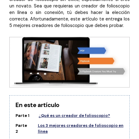
Censurar PDF
Reseñas
Nuevo
un novato. Sea que requieras un creador de folioscopio
en línea o sin conexión, tú debes hacer la elección
Historias de clientes
PDF OCR
correcta. Afortunadamente, este artículo te entrega los
Comparación de software
5 mejores creadores de folioscopio que debes probar.
Extraer datos de PDF
Proteger PDF
Usar mejor PDFelement
Compartir PDF
¿Qué hay de nuevo?
Especificaciones técnicas
Soluciones completas
Soporte de contacto
Educación
Guía del usuario
Servicio de TI
PDFelement para Windows
Legal
En este artículo
PDFelement para Mac
Sanidad
Parte 1
¿Qué es un creador de folioscopio?
Videos tutoriales
Parte
Los 3 mejores creadores de folioscopio en
Finanzas
2
línea
PDFelement para iOS