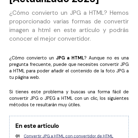
Censurar PDF
Reseñas
Nuevo
¿Cómo convierto un JPG a HTML? Hemos
Historias de clientes
PDF OCR
proporcionado varias formas de convertir
Comparación de software
Extraer datos de PDF
imagen a html en este artículo y podrás
conocer el mejor convertidor.
Proteger PDF
Usar mejor PDFelement
Compartir PDF
¿Qué hay de nuevo?
¿Cómo convierto un
JPG a HTML
? Aunque no es una
Especificaciones técnicas
pregunta frecuente, puede que necesites convertir JPG
Soluciones completas
a HTML para poder añadir el contenido de la foto JPG a
Soporte de contacto
tu página web.
Educación
Guía del usuario
Servicio de TI
Si tienes este problema y buscas una forma fácil de
convertir JPG o JPEG a HTML con un clic, los siguientes
PDFelement para Windows
Legal
métodos te resultarán muy útiles.
PDFelement para Mac
Sanidad
Videos tutoriales
En este artículo
Finanzas
PDFelement para iOS
01
Convertir JPG a HTML con convertidor de HTML