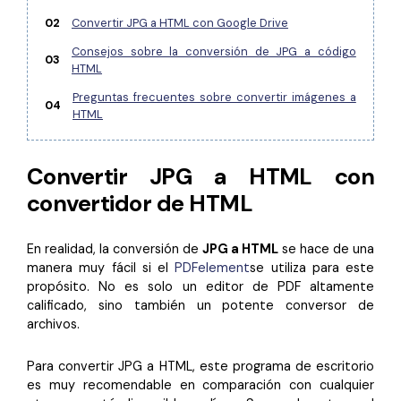
Gobierno
PDFelement para Android
02
Convertir JPG a HTML con Google Drive
Publicación
Centro de conocimiento
Consejos sobre la conversión de JPG a código
03
HTML
Freelancer
Explorar más
Preguntas frecuentes sobre convertir imágenes a
04
HTML
Plantillas de PDF gratuitas
Explorar todas las características
Edita y personaliza plantillas gratuitas.
Convertir JPG a HTML con
Descuento educativo
convertidor de HTML
Adquiere PDFelement con descuento académico.
Centro de descargas
En realidad, la conversión de
JPG a HTML
se hace de una
manera muy fácil si el
PDFelement
se utiliza para este
Descarga las herramientas de PDF.
propósito. No es solo un editor de PDF altamente
Actualización
calificado, sino también un potente conversor de
archivos.
Actualizar a PDFelement V12.
Para convertir JPG a HTML, este programa de escritorio
es muy recomendable en comparación con cualquier