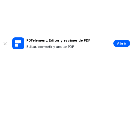
PDFelement: Editor y escáner de PDF
Abrir
Editar, convertir y anotar PDF.
Productos
Wondershare
Explorar IA
Centro de soporte