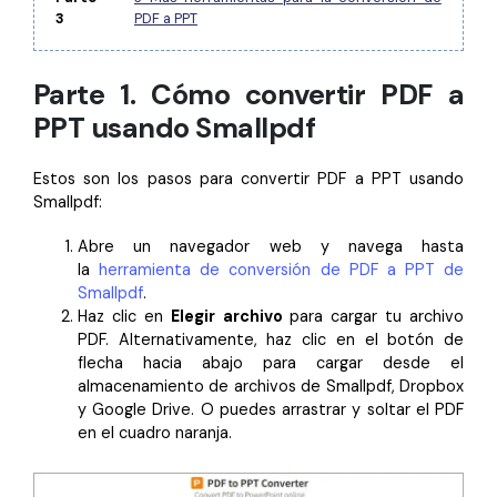
Gobierno
3
PDF a PPT
PDFelement para Android
Publicación
Centro de conocimiento
Parte 1. Cómo convertir PDF a
Freelancer
Explorar más
PPT usando Smallpdf
Plantillas de PDF gratuitas
Explorar todas las características
Estos son los pasos para convertir PDF a PPT usando
Edita y personaliza plantillas gratuitas.
Smallpdf:
Descuento educativo
Abre un navegador web y navega hasta
Adquiere PDFelement con descuento académico.
la
herramienta de conversión de PDF a PPT de
Smallpdf
.
Centro de descargas
Haz clic en
Elegir archivo
para cargar tu archivo
Descarga las herramientas de PDF.
PDF. Alternativamente, haz clic en el botón de
flecha hacia abajo para cargar desde el
Actualización
almacenamiento de archivos de Smallpdf, Dropbox
Actualizar a PDFelement V12.
y Google Drive. O puedes arrastrar y soltar el PDF
en el cuadro naranja.