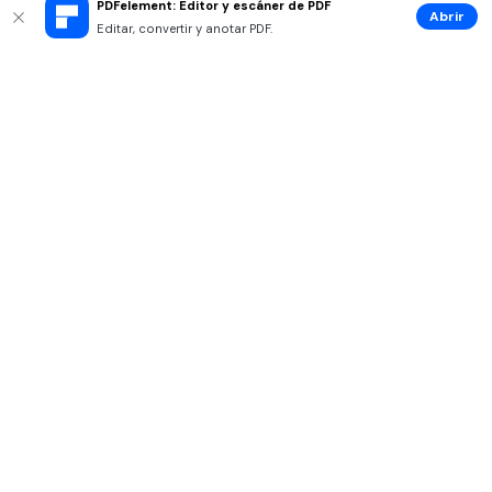
PDFelement: Editor y escáner de PDF
Abrir
Editar, convertir y anotar PDF.
Productos
Wondershare
Explorar IA
Centro de soporte