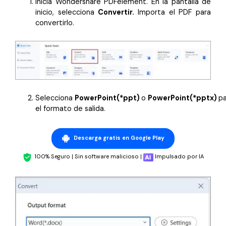
Inicia Wondershare PDFelement. En la pantalla de
inicio, selecciona
Convertir.
Importa el PDF para
convertirlo.
Selecciona
PowerPoint(*ppt)
o
PowerPoint(*pptx)
pa
el formato de salida.
Descarga gratis en Google Play
100% Seguro | Sin software malicioso |
Impulsado por IA