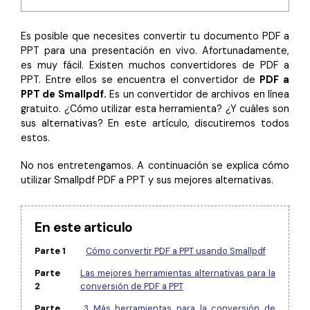
Censurar PDF
Reseñas
Nuevo
Historias de clientes
PDF OCR
Es posible que necesites convertir tu documento PDF a
PPT para una presentación en vivo. Afortunadamente,
Comparación de software
Extraer datos de PDF
es muy fácil. Existen muchos convertidores de PDF a
PPT. Entre ellos se encuentra el convertidor de
PDF a
Proteger PDF
Usar mejor PDFelement
PPT de Smallpdf.
Es un convertidor de archivos en línea
gratuito. ¿Cómo utilizar esta herramienta? ¿Y cuáles son
Compartir PDF
¿Qué hay de nuevo?
sus alternativas? En este artículo, discutiremos todos
estos.
Especificaciones técnicas
Soluciones completas
No nos entretengamos. A continuación se explica cómo
Soporte de contacto
Educación
utilizar Smallpdf PDF a PPT y sus mejores alternativas.
Guía del usuario
Servicio de TI
En este articulo
PDFelement para Windows
Legal
Parte 1
Cómo convertir PDF a PPT usando Smallpdf
PDFelement para Mac
Sanidad
Parte
Las mejores herramientas alternativas para la
Videos tutoriales
Finanzas
2
conversión de PDF a PPT
PDFelement para iOS
Parte
3 Más herramientas para la conversión de