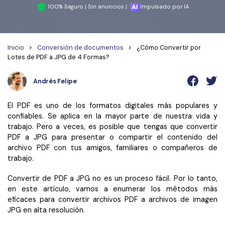
Wondershare PDFelement Cloud
Personales
Edición de PDF
100% Seguro | Sin anuncios |
Impulsado por IA
Detectar contenido de IA
PDFelement Pro DC
Convertir PDF
Organización de PDF
Reescribir PDF con IA
Editar PDF
PDF online
Segurirdad de PDF
Nuevo
Inicio
>
Conversión de documentos
>
¿Cómo Convertir por
Lotes de PDF a JPG de 4 Formas?
Explicar PDF con IA
Conversión de PDF
Comprimir PDF
Convertir PDF a Word
Chat IA con documentos
Andrés Felipe
Softwares de PDF
Organizar PDF
Comprimir PDF
Generar imágenes IA
Nuevo
Trucos de PDF
Recortar PDF
Combinar PDF
El PDF es uno de los formatos digitales más populares y
confiables. Se aplica en la mayor parte de nuestra vida y
Trucos para Mac
Convertir Word a PDF
trabajo. Pero a veces, es posible que tengas que convertir
Profesionales
PDF a JPG para presentar o compartir el contenido del
Trucos para Windows
Todas las herramientas de IA
Lector de IA
Formulario de PDF
archivo PDF con tus amigos, familiares o compañeros de
Trucos para móviles
trabajo.
Firmar PDF
Más herrmientas online
Convertir de PDF a JPG no es un proceso fácil. Por lo tanto,
Ver más
eSign PDF
en este artículo, vamos a enumerar los métodos más
eficaces para convertir archivos PDF a archivos de imagen
PDF por lotes
¿Por qué PDFelement?
JPG en alta resolución.