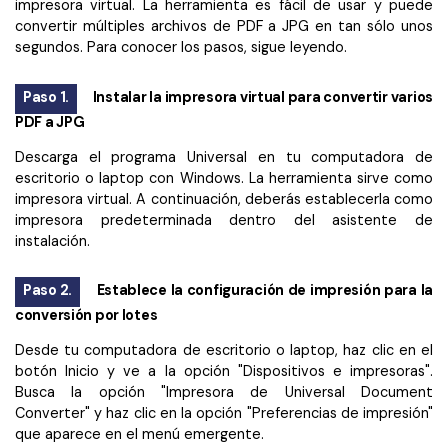
Gobierno
impresora virtual. La herramienta es fácil de usar y puede
PDFelement para Android
convertir múltiples archivos de PDF a JPG en tan sólo unos
Publicación
segundos. Para conocer los pasos, sigue leyendo.
Centro de conocimiento
Freelancer
Paso 1.
Instalar la impresora virtual para convertir varios
Explorar más
PDF a JPG
Plantillas de PDF gratuitas
Explorar todas las características
Descarga el programa Universal en tu computadora de
Edita y personaliza plantillas gratuitas.
escritorio o laptop con Windows. La herramienta sirve como
impresora virtual. A continuación, deberás establecerla como
Descuento educativo
impresora predeterminada dentro del asistente de
Adquiere PDFelement con descuento académico.
instalación.
Centro de descargas
Paso 2.
Establece la configuración de impresión para la
Descarga las herramientas de PDF.
conversión por lotes
Actualización
Desde tu computadora de escritorio o laptop, haz clic en el
Actualizar a PDFelement V12.
botón Inicio y ve a la opción "Dispositivos e impresoras".
Busca la opción "Impresora de Universal Document
Converter" y haz clic en la opción "Preferencias de impresión"
que aparece en el menú emergente.