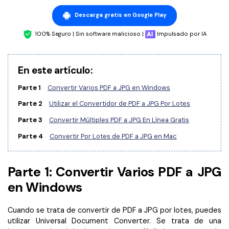
Censurar PDF
Reseñas
Nuevo
Descarga gratis en Google Play
Historias de clientes
PDF OCR
100% Seguro | Sin software malicioso |
Impulsado por IA
Comparación de software
Extraer datos de PDF
Proteger PDF
Usar mejor PDFelement
En este artículo:
Compartir PDF
¿Qué hay de nuevo?
Parte 1
Convertir Varios PDF a JPG en Windows
Especificaciones técnicas
Parte 2
Utilizar el Convertidor de PDF a JPG Por Lotes
Soluciones completas
Parte 3
Convertir Múltiples PDF a JPG En Línea Gratis
Soporte de contacto
Educación
Parte 4
Convertir Por Lotes de PDF a JPG en Mac
Guía del usuario
Servicio de TI
PDFelement para Windows
Parte 1: Convertir Varios PDF a JPG
Legal
en Windows
PDFelement para Mac
Sanidad
Videos tutoriales
Cuando se trata de convertir de PDF a JPG por lotes, puedes
Finanzas
PDFelement para iOS
utilizar Universal Document Converter. Se trata de una